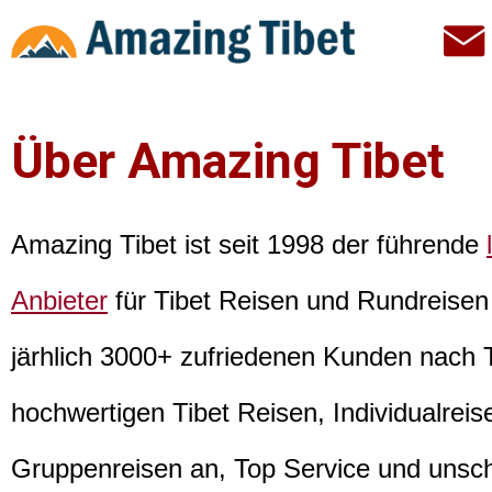
Über Amazing Tibet
Amazing Tibet ist seit 1998 der führende
Anbieter
für Tibet Reisen und Rundreisen 
järhlich 3000+ zufriedenen Kunden nach T
hochwertigen Tibet Reisen, Individualreis
Gruppenreisen an, Top Service und unsch